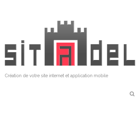
Création de votre site internet et application mobile
R
e
c
h
e
r