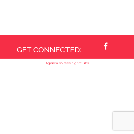
c
h
e
r
:
GET CONNECTED:
Agenda soirées nightclubs